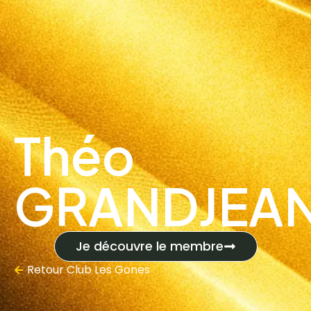
Théo
GRANDJEA
Je découvre le membre
Retour
Club Les Gones