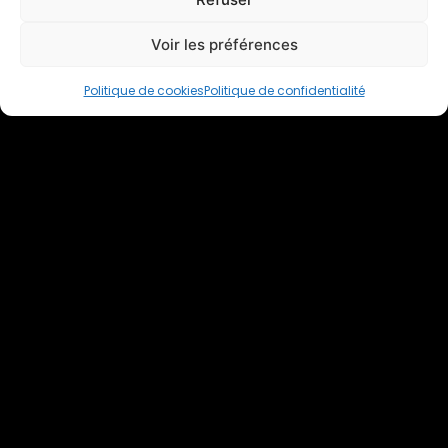
La P’tite Gestion
Découvrir
Voir les préférences
Politique de cookies
Politique de confidentialité
Rejoignez le club
business to business
PLAN DE