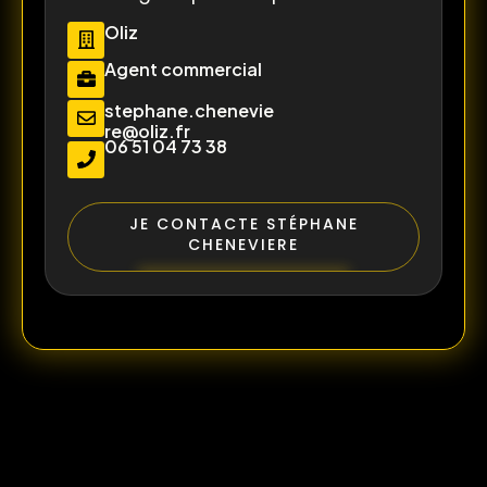
Oliz
Agent commercial
stephane.chenevie
re@oliz.fr
06 51 04 73 38
JE CONTACTE STÉPHANE
CHENEVIERE