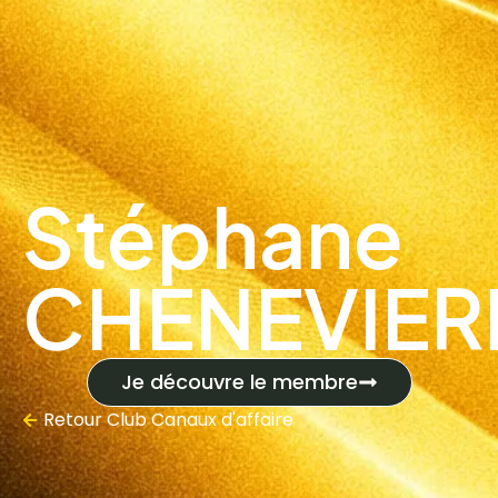
Stéphane
CHENEVIER
Je découvre le membre
Retour
Club Canaux d'affaire