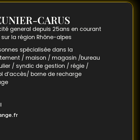
EUNIER-CARUS
icité general depuis 25ans en courant
e sur la région Rhône-alpes
rsonnes spécialisée dans la
rtement / maison / magasin /bureau
ulier / syndic de gestion / régie /
rol d’accès/ borne de recharge
age
l
ange.fr