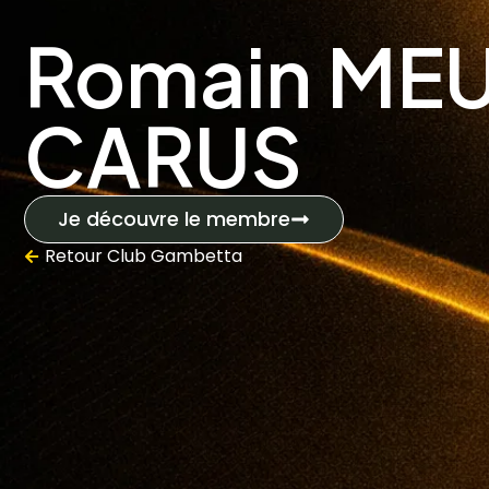
Romain ME
CARUS
Je découvre le membre
Retour
Club Gambetta