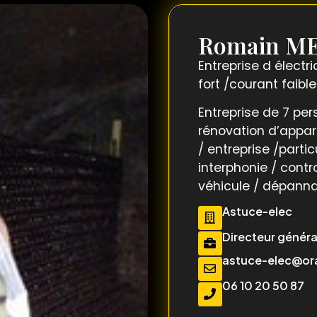
Romain M
Entreprise d électr
fort /courant faibl
Entreprise de 7 pe
rénovation d’appa
/ entreprise /partic
interphonie / cont
véhicule / dépann
Astuce-elec
Directeur généra
astuce-elec@or
06 10 20 50 87