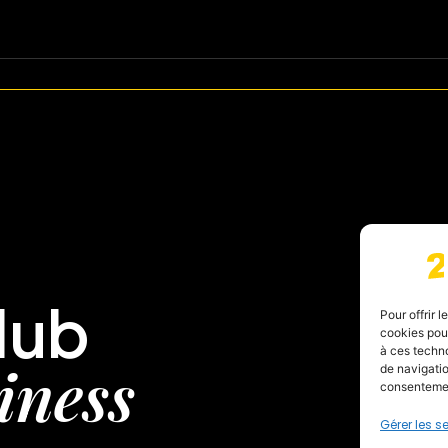
lub
Pour offrir 
cookies pour
à ces techn
iness
de navigatio
consentement
Gérer les s