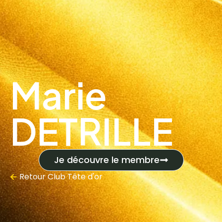
Marie
DETRILLE
Je découvre le membre
Retour
Club Tête d'or