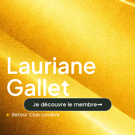
Lauriane
Gallet
Je découvre le membre
Retour
Club Lumière