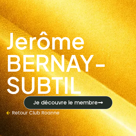
Jerôme
BERNAY-
SUBTIL
Je découvre le membre
Retour
Club Roanne