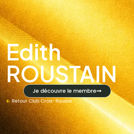
Edith
ROUSTAIN
Je découvre le membre
Retour
Club Croix-Rousse