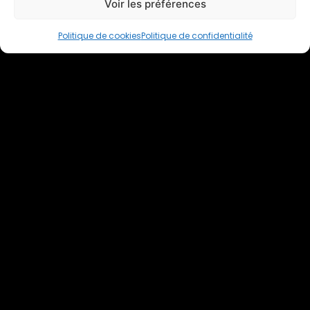
Voir les préférences
Politique de cookies
Politique de confidentialité
Rejoignez le club
business to business
PLAN DE
SITE
Nos clubs
stephane@businesstobusiness.com
Participer
à une
matinale
Créer un