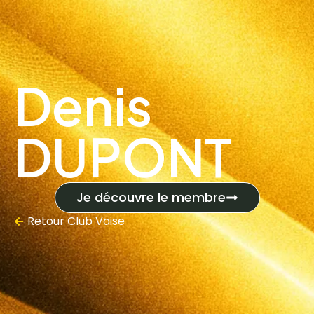
Denis
DUPONT
Je découvre le membre
Retour
Club Vaise