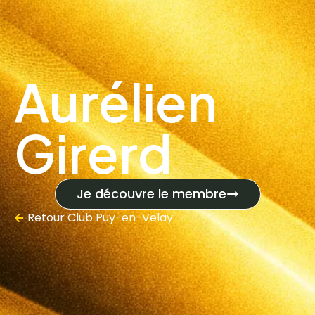
Aurélien
Girerd
Je découvre le membre
Retour
Club Puy-en-Velay