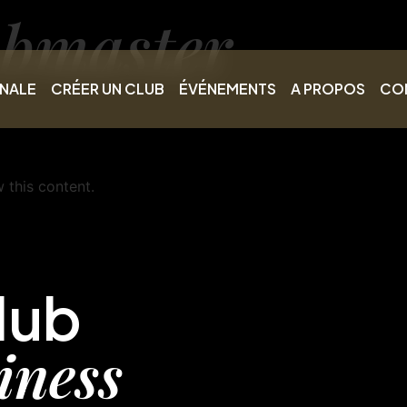
bmaster
INALE
CRÉER UN CLUB
ÉVÉNEMENTS
A PROPOS
CO
 this content.
lub
iness