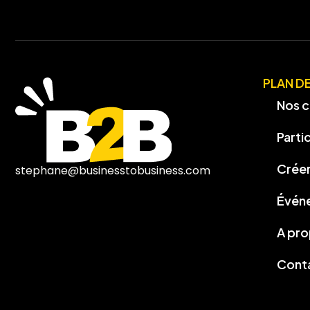
PLAN DE
Nos c
Parti
Créer
stephane@businesstobusiness.com
Évén
A pr
Cont