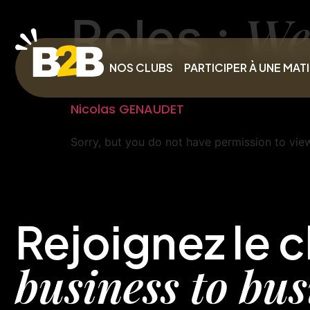
We
Roles :
NOS CLUBS
PARTICIPER À UNE MAT
Nicolas GENAUDET
Sorry, but you do not have permission to view
Rejoignez le c
business to bus