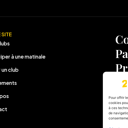
 SITE
Co
lubs
Pa
ciper à une matinale
Pr
 un club
ements
opos
Pour offrir 
cookies pour
act
à ces techn
de navigatio
consentement