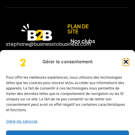
PLAN DE
SITE
Nos clubs
stephane@businesstobusiness.com
Participer
à une
Gérer le consentement
matinale
Pour offrir les meilleures expériences, nous utilisons des technologies
Créer un
telles que les cookies pour stocker et/ou accéder aux informations des
club
appareils. Le fait de consentir à ces technologies nous permettra de
traiter des données telles que le comportement de navigation ou les ID
uniques sur ce site. Le fait de ne pas consentir ou de retirer son
Événements
consentement peut avoir un effet négatif sur certaines caractéristiques
et fonctions.
A propos
Gérer les services
Contact